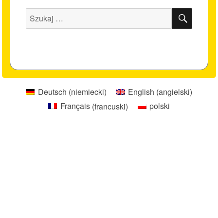
SZUK
Szukaj:
Deutsch
(
niemiecki
)
English
(
angielski
)
Français
(
francuski
)
polski