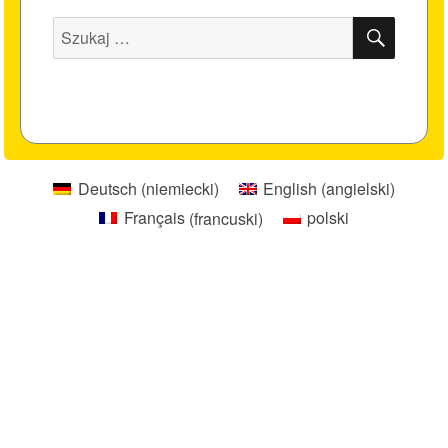
SZUK
Szukaj:
Deutsch
(
niemiecki
)
English
(
angielski
)
Français
(
francuski
)
polski