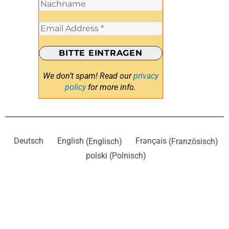
We don’t spam! Read our
privacy
policy
for more info.
Deutsch
English
(
Englisch
)
Français
(
Französisch
)
polski
(
Polnisch
)