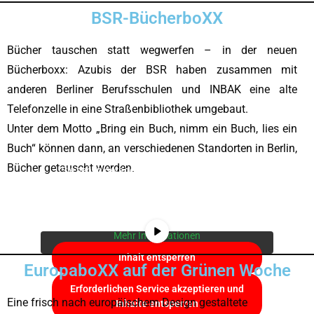
BSR-BücherboXX
Bücher tauschen statt wegwerfen – in der neuen
Bücherboxx: Azubis der BSR haben zusammen mit
anderen Berliner Berufsschulen und INBAK eine alte
Telefonzelle in eine Straßenbibliothek umgebaut.
Unter dem Motto „Bring ein Buch, nimm ein Buch, lies ein
Buch“ können dann, an verschiedenen Standorten in Berlin,
Bücher getauscht werden.
Sie sehen gerade einen Platzhalterinhalt von
YouTube
. Um auf den eigentlichen Inhalt
zuzugreifen, klicken Sie auf die Schaltfläche
unten. Bitte beachten Sie, dass dabei Daten an
Drittanbieter weitergegeben werden.
Mehr Informationen
Inhalt entsperren
EuropaboXX auf der Grünen Woche
Erforderlichen Service akzeptieren und
Eine frisch nach europäischem Design gestaltete
Inhalte entsperren