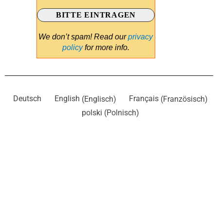
We don’t spam! Read our
privacy
policy
for more info.
Deutsch
English
(
Englisch
)
Français
(
Französisch
)
polski
(
Polnisch
)