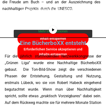
die Freude am Buch – und an der Auszeichnung des
nachhaltigen Projekts durch die UNESCO.
Sie sehen gerade einen Platzhalterinhalt von
YouTube
. Um auf den eigentlichen Inhalt
zuzugreifen, klicken Sie auf die Schaltfläche
unten. Bitte beachten Sie, dass dabei Daten an
Drittanbieter weitergegeben werden.
Mehr Informationen
Inhalt entsperren
Eine BücherboXX entsteht
Erforderlichen Service akzeptieren und
Inhalte entsperren
Für die jährlich stattfindenden Netzwerkkongresse der
„Grünen Liga“ wurde eine Nachhaltige BücherboXX
gebaut. Die Ton-Bild-Show zeigt die verschiedenen
Phasen der Entstehung, Gestaltung und Nutzung,
erstmals Lübeck, wo sie von Robert Habeck eingehend
begutachtet wurde. Wenn man über Nachhaltigkeit
spricht, sollte etwas „praktisch Vorzeigbares“ dabei sein.
Auf dem Rückweg machte sie für mehrere Monate Station