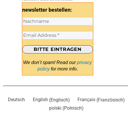
newsletter bestellen:
We don’t spam! Read our
privacy
policy
for more info.
Deutsch
English
(
Englisch
)
Français
(
Französisch
)
polski
(
Polnisch
)