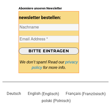
Abonniere unseren Newsletter
newsletter bestellen:
We don’t spam! Read our
privacy
policy
for more info.
Deutsch
English
(
Englisch
)
Français
(
Französisch
)
polski
(
Polnisch
)