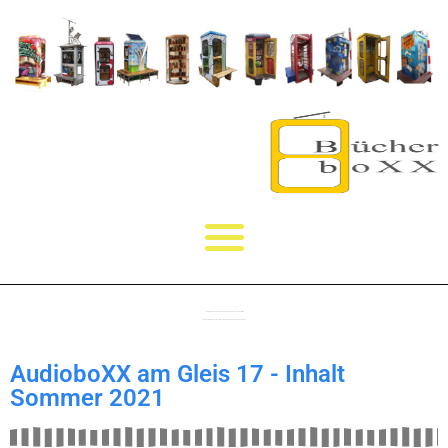
In einigen BücherboXXen haben wir Audioboxxen installiert.
Unterschiedliche Texte und Musik werden den Zuhörern angeboten.
AudioboXX am Gleis 17 - Inhalt
Sommer 2021