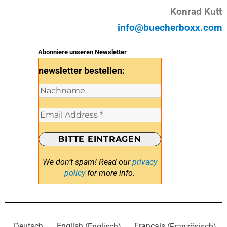
Konrad Kutt
info@buecherboxx.com
Abonniere unseren Newsletter
newsletter bestellen:
We don’t spam! Read our
privacy
policy
for more info.
Deutsch
English
(
Englisch
)
Français
(
Französisch
)