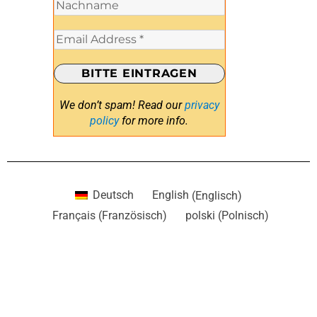
We don’t spam! Read our
privacy
policy
for more info.
Deutsch
English
(
Englisch
)
Français
(
Französisch
)
polski
(
Polnisch
)