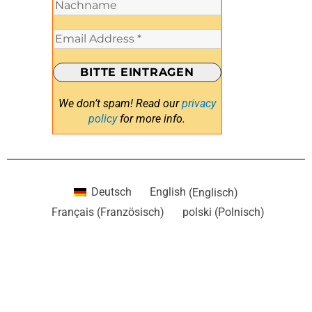
We don’t spam! Read our
privacy
policy
for more info.
Deutsch
English
(
Englisch
)
Français
(
Französisch
)
polski
(
Polnisch
)